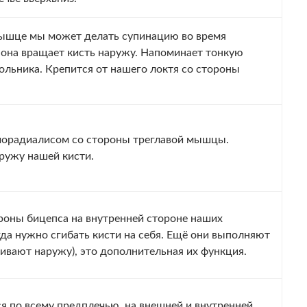
ышце мы может делать супинацию во время
к она вращает кисть наружу. Напоминает тонкую
ольника. Крепится от нашего локтя со стороны
иорадиалисом со стороны треглавой мышцы.
аружу нашей кисти.
оны бицепса на внутренней стороне наших
да нужно сгибать кисти на себя. Ещё они выполняют
ивают наружу), это дополнительная их функция.
 по всему предплечью, на внешней и внутренней