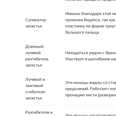
Именно благодаря этой м
Супинатор
прокачки бицепса, так ка
запястья
пластинку по форме треуг
большого пальца.
Длинный
лучевой
Находиться рядом с брах
разгибатель
Участвует в разгибании н
запястья
Лучевой и
Эти мышцы видны со стор
локтевой
предплечий. Работают ког
сгибатели
пронацию кисти (разворач
запястья
Разгибатели и
Эти мышцы располагаются