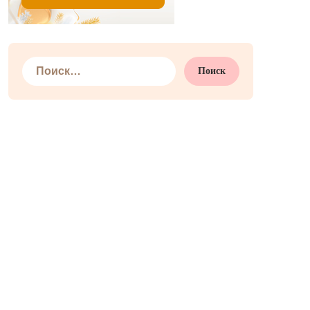
Найти: