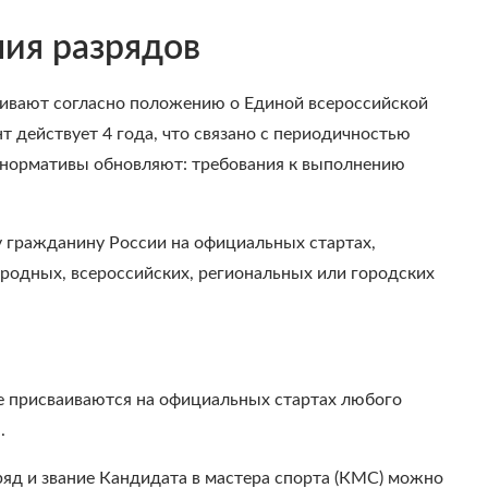
ия разрядов
аивают согласно положению о Единой всероссийской
т действует 4 года, что связано с периодичностью
а нормативы обновляют: требования к выполнению
гражданину России на официальных стартах,
одных, всероссийских, региональных или городских
ые присваиваются на официальных стартах любого
.
яд и звание Кандидата в мастера спорта (КМС) можно