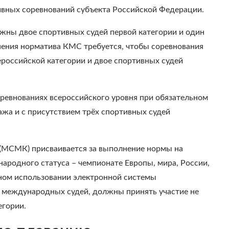
тивных соревнований субъекта Российской Федерации.
ужны двое спортивных судей первой категории и один
нения норматива КМС требуется, чтобы соревнования
ероссийской категории и двое спортивных судей
оревнованиях всероссийского уровня при обязательном
жа и с присутствием трёх спортивных судей
 (МСМК) присваивается за выполнение нормы на
родного статуса – чемпионате Европы, мира, России,
ьном использовании электронной системы
е международных судей, должны принять участие не
егории.