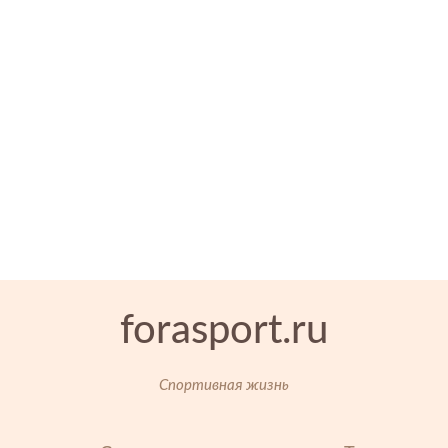
forasport.ru
Спортивная жизнь