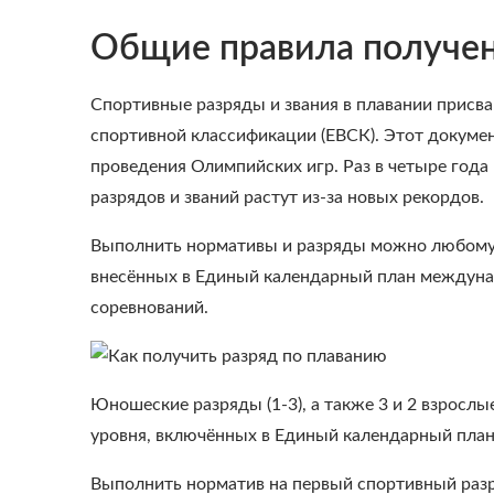
Общие правила получен
Спортивные разряды и звания в плавании присв
спортивной классификации (ЕВСК). Этот докумен
проведения Олимпийских игр. Раз в четыре год
разрядов и званий растут из-за новых рекордов.
Выполнить нормативы и разряды можно любому 
внесённых в Единый календарный план междунар
соревнований.
Юношеские разряды (1-3), а также 3 и 2 взросл
уровня, включённых в Единый календарный план
Выполнить норматив на первый спортивный разр