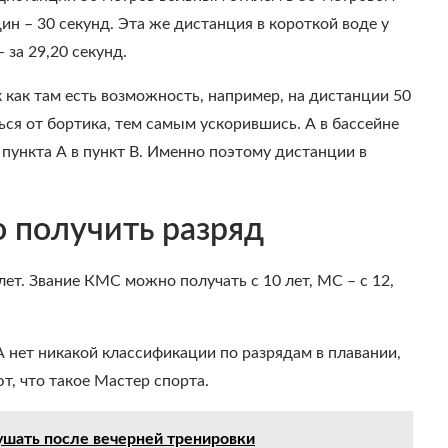
ин – 30 секунд. Эта же дистанция в короткой воде у
 за 29,20 секунд.
к как там есть возможность, например, на дистанции 50
ься от бортика, тем самым ускорившись. А в бассейне
 пункта А в пункт В. Именно поэтому дистанции в
о получить разряд
ет. Звание КМС можно получать с 10 лет, МС – с 12,
А нет никакой классификации по разрядам в плавании,
т, что такое Мастер спорта.
кушать после вечерней тренировки