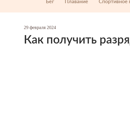
Бег
Плавание
Спортивное 
29 февраля 2024
Как получить разря