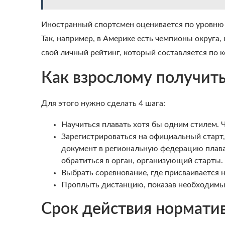
Иностранный спортсмен оценивается по уровню с
Так, например, в Америке есть чемпионы округа,
свой личный рейтинг, который составляется по к
Как взрослому получить
Для этого нужно сделать 4 шага:
Научиться плавать хотя бы одним стилем. Ч
Зарегистрироваться на официальный старт,
документ в региональную федерацию плаван
обратиться в орган, организующий старты.
Выбрать соревнование, где присваивается 
Проплыть дистанцию, показав необходимый
Срок действия нормати