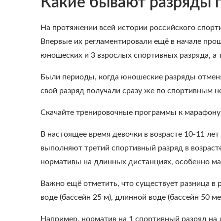
Какие бывают разряды 
На протяжении всей истории российского спорт
Впервые их регламентировали ещё в начале прош
юношеских и 3 взрослых спортивных разряда, а
Были периоды, когда юношеские разряды отменя
свой разряд получали сразу же по спортивным н
Скачайте тренировочные программы к марафону 
В настоящее время девочки в возрасте 10-11 ле
выполняют третий спортивный разряд в возрасте
нормативы на длинных дистанциях, особенно мал
Важно ещё отметить, что существует разница в 
воде (бассейн 25 м), длинной воде (бассейн 50 м
Например, норматив на 1 спортивный разряд на