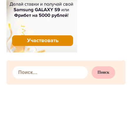
Найти: