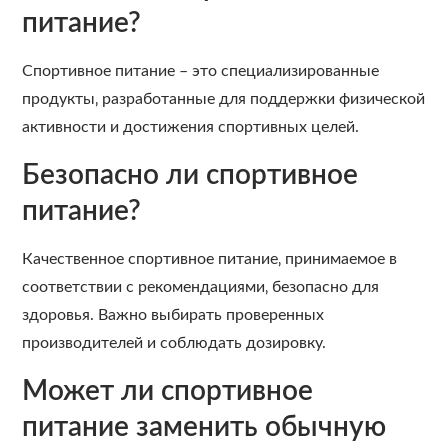
питание?
Спортивное питание – это специализированные
продукты‚ разработанные для поддержки физической
активности и достижения спортивных целей.
Безопасно ли спортивное
питание?
Качественное спортивное питание‚ принимаемое в
соответствии с рекомендациями‚ безопасно для
здоровья. Важно выбирать проверенных
производителей и соблюдать дозировку.
Может ли спортивное
питание заменить обычную