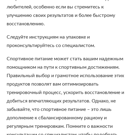
любителей‚ особенно если вы стремитесь к
улучшению своих результатов и более быстрому
восстановлению.
Следуйте инструкциям на упаковке и
проконсультируйтесь со специалистом.
Спортивное питание может стать вашим надежным
помощником на пути к спортивным достижениям.
Правильный выбор и грамотное использование этих
продуктов позволят вам оптимизировать
тренировочный процесс‚ ускорить восстановление и
добиться впечатляющих результатов. Однако‚ не
забывайте‚ что спортивное питание – это лишь
дополнение к сбалансированному рациону и
регулярным тренировкам. Помните о важности
консультации со специалистом‚ чтобы подобрать