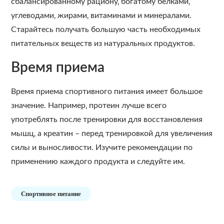
сбалансированному рациону‚ богатому белками‚
углеводами‚ жирами‚ витаминами и минералами.
Старайтесь получать большую часть необходимых
питательных веществ из натуральных продуктов.
Время приема
Время приема спортивного питания имеет большое
значение. Например‚ протеин лучше всего
употреблять после тренировки для восстановления
мышц‚ а креатин – перед тренировкой для увеличения
силы и выносливости. Изучите рекомендации по
применению каждого продукта и следуйте им.
Спортивное питание