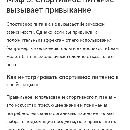
вызывает привыкание
Спортивное питание не вызывает физической
зависимости. Однако‚ если вы привыкли к
положительным эффектам от его использования
(например‚ к увеличению силы и выносливости)‚ вам
может быть психологически сложно отказаться от
него.
Как интегрировать спортивное питание в
свой рацион
Правильное использование спортивного питания –
это искусство‚ требующее знаний и понимания
потребностей своего организма. Важно не только
выбрать подходящие продукты‚ но и правильно их
употреблять‚ сочетая с полноценным питанием и