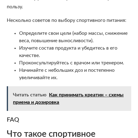
пользу.
Несколько советов по выбору спортивного питания:
Определите свои цели (набор массы‚ снижение
веса‚ повышение выносливости).
Изучите состав продукта и убедитесь в его
качестве.
Проконсультируйтесь с врачом или тренером.
Начинайте с небольших доз и постепенно
увеличивайте их.
Читать статью
Как принимать креатин – схемы
приема и дозировка
FAQ
Что такое спортивное