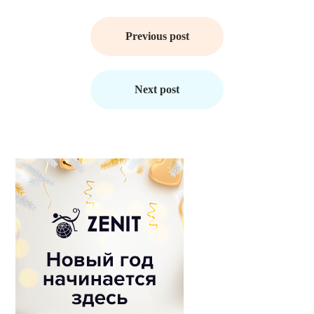
Навигация
по
Previous post
записям
Next post