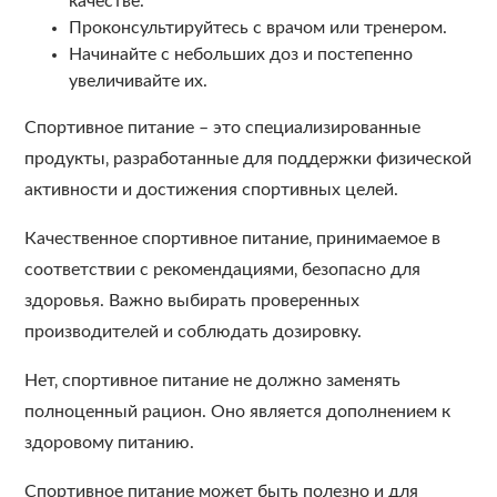
качестве.
Проконсультируйтесь с врачом или тренером.
Начинайте с небольших доз и постепенно
увеличивайте их.
Спортивное питание – это специализированные
продукты‚ разработанные для поддержки физической
активности и достижения спортивных целей.
Качественное спортивное питание‚ принимаемое в
соответствии с рекомендациями‚ безопасно для
здоровья. Важно выбирать проверенных
производителей и соблюдать дозировку.
Нет‚ спортивное питание не должно заменять
полноценный рацион. Оно является дополнением к
здоровому питанию.
Спортивное питание может быть полезно и для