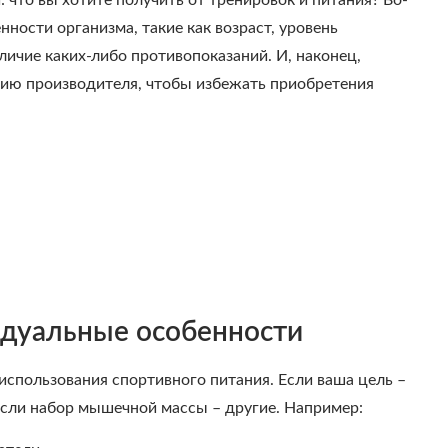
 что вы хотите получить от тренировок и питания? Во-
ности организма, такие как возраст, уровень
личие каких-либо противопоказаний. И, наконец,
цию производителя, чтобы избежать приобретения
идуальные особенности
спользования спортивного питания. Если ваша цель –
 если набор мышечной массы – другие. Например: