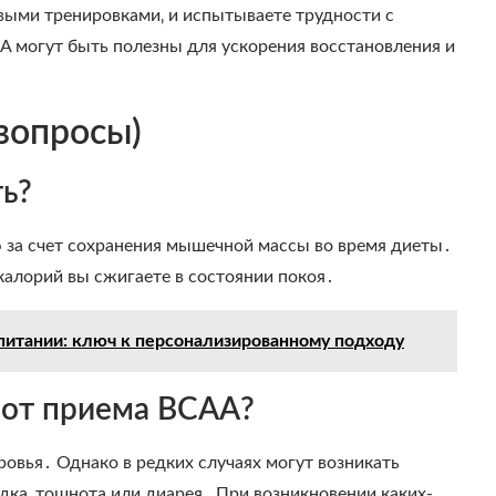
выми тренировками‚ и испытываете трудности с
A могут быть полезны для ускорения восстановления и
вопросы)
ь?
 за счет сохранения мышечной массы во время диеты․
калорий вы сжигаете в состоянии покоя․
питании: ключ к персонализированному подходу
 от приема BCAA?
овья․ Однако в редких случаях могут возникать
дка‚ тошнота или диарея․ При возникновении каких-