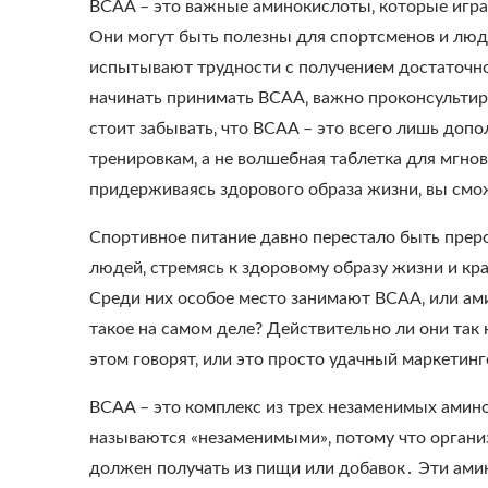
BCAA – это важные аминокислоты‚ которые игр
Они могут быть полезны для спортсменов и люд
испытывают трудности с получением достаточно
начинать принимать BCAA‚ важно проконсультир
стоит забывать‚ что BCAA – это всего лишь доп
тренировкам‚ а не волшебная таблетка для мгно
придерживаясь здорового образа жизни‚ вы смо
Спортивное питание давно перестало быть прер
людей‚ стремясь к здоровому образу жизни и кр
Среди них особое место занимают BCAA‚ или ам
такое на самом деле? Действительно ли они так
этом говорят‚ или это просто удачный маркетин
BCAA – это комплекс из трех незаменимых амино
называются «незаменимыми»‚ потому что органи
должен получать из пищи или добавок․ Эти ами