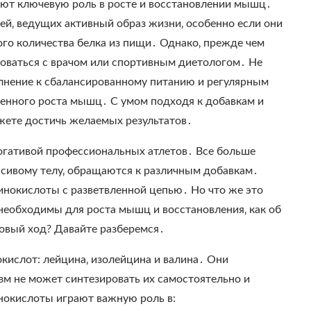
ают ключевую роль в росте и восстановлении мышц․
ей‚ ведущих активный образ жизни‚ особенно если они
го количества белка из пищи․ Однако‚ прежде чем
оваться с врачом или спортивным диетологом․ Не
олнение к сбалансированному питанию и регулярным
венного роста мышц․ С умом подходя к добавкам и
жете достичь желаемых результатов․
огативой профессиональных атлетов․ Все больше
асивому телу‚ обращаются к различным добавкам․
инокислоты с разветвленной цепью․ Но что же это
 необходимы для роста мышц и восстановления‚ как об
говый ход? Давайте разберемся․
кислот: лейцина‚ изолейцина и валина․ Они
зм не может синтезировать их самостоятельно и
нокислоты играют важную роль в: