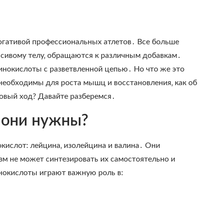
огативой профессиональных атлетов․ Все больше
асивому телу‚ обращаются к различным добавкам․
инокислоты с разветвленной цепью․ Но что же это
 необходимы для роста мышц и восстановления‚ как об
говый ход? Давайте разберемся․
 они нужны?
кислот: лейцина‚ изолейцина и валина․ Они
зм не может синтезировать их самостоятельно и
нокислоты играют важную роль в: