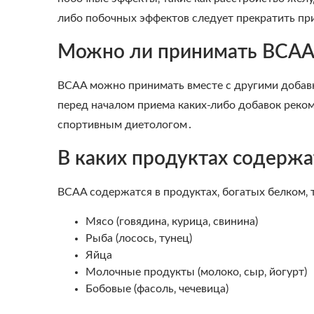
либо побочных эффектов следует прекратить при
Можно ли принимать BCAA 
BCAA можно принимать вместе с другими добавк
перед началом приема каких-либо добавок реком
спортивным диетологом․
В каких продуктах содерж
BCAA содержатся в продуктах‚ богатых белком‚ т
Мясо (говядина‚ курица‚ свинина)
Рыба (лосось‚ тунец)
Яйца
Молочные продукты (молоко‚ сыр‚ йогурт)
Бобовые (фасоль‚ чечевица)