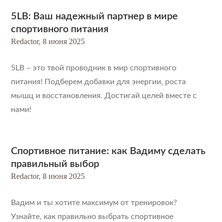
5LB: Ваш надежный партнер в мире
спортивного питания
Redactor,
8 июня 2025
5LB – это твой проводник в мир спортивного
питания! Подберем добавки для энергии, роста
мышц и восстановления. Достигай целей вместе с
нами!
Спортивное питание: как Вадиму сделать
правильный выбор
Redactor,
8 июня 2025
Вадим и ты хотите максимум от тренировок?
Узнайте, как правильно выбрать спортивное