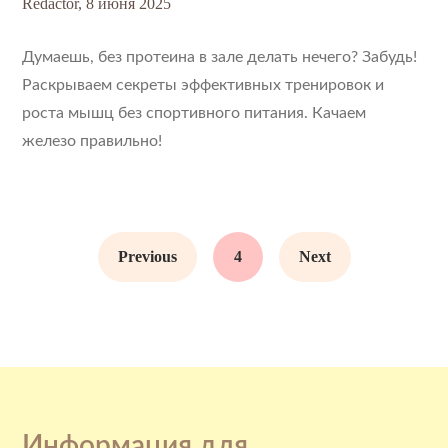
Redactor,
8 июня 2025
Думаешь, без протеина в зале делать нечего? Забудь!
Раскрываем секреты эффективных тренировок и
роста мышц без спортивного питания. Качаем
железо правильно!
Previous
4
Next
Информация для