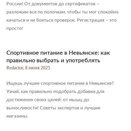
России! От документов до сертификатов –
разложим все по полочкам, чтобы ты мог спокойно
качаться и не бояться проверок. Регистрация – это
просто!
Спортивное питание в Невьянске: как
правильно выбрать и употреблять
Redactor,
8 июня 2025
Ищешь лучшее спортивное питание в Невьянске?
Узнай, как правильно подобрать добавки для
достижения своих целей: от мышц до
выносливости! Советы экспертов и лучшие
магазины.