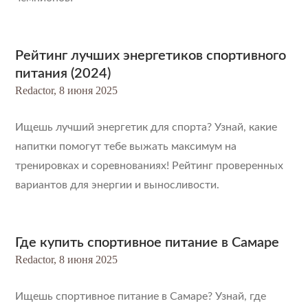
Рейтинг лучших энергетиков спортивного
питания (2024)
Redactor,
8 июня 2025
Ищешь лучший энергетик для спорта? Узнай, какие
напитки помогут тебе выжать максимум на
тренировках и соревнованиях! Рейтинг проверенных
вариантов для энергии и выносливости.
Где купить спортивное питание в Самаре
Redactor,
8 июня 2025
Ищешь спортивное питание в Самаре? Узнай, где