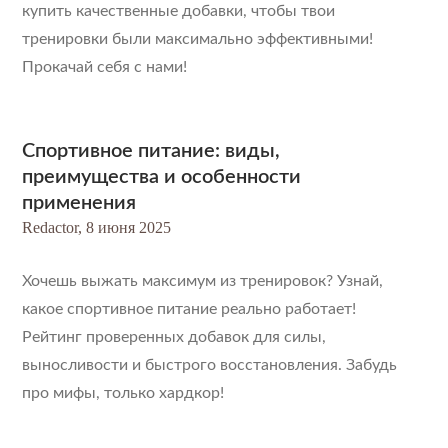
купить качественные добавки, чтобы твои
тренировки были максимально эффективными!
Прокачай себя с нами!
Спортивное питание: виды,
преимущества и особенности
применения
Redactor,
8 июня 2025
Хочешь выжать максимум из тренировок? Узнай,
какое спортивное питание реально работает!
Рейтинг проверенных добавок для силы,
выносливости и быстрого восстановления. Забудь
про мифы, только хардкор!